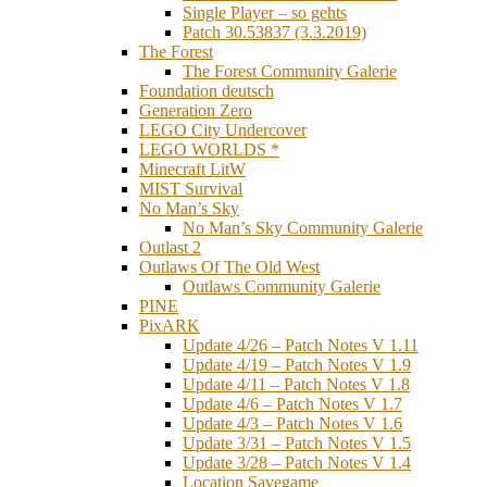
Single Player – so gehts
Patch 30.53837 (3.3.2019)
The Forest
The Forest Community Galerie
Foundation deutsch
Generation Zero
LEGO City Undercover
LEGO WORLDS *
Minecraft LitW
MIST Survival
No Man’s Sky
No Man’s Sky Community Galerie
Outlast 2
Outlaws Of The Old West
Outlaws Community Galerie
PINE
PixARK
Update 4/26 – Patch Notes V 1.11
Update 4/19 – Patch Notes V 1.9
Update 4/11 – Patch Notes V 1.8
Update 4/6 – Patch Notes V 1.7
Update 4/3 – Patch Notes V 1.6
Update 3/31 – Patch Notes V 1.5
Update 3/28 – Patch Notes V 1.4
Location Savegame