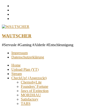
Zum
Inhalt
springen
WAUTSCHER
#Servusle #Gaming #Alderle #Entschleunigung
Impressum
Datenschutzerklärung
Home
Upload Plan (YT)
Stream
CheckUp! (Angezockt)
ChernobyLite
Founders’ Fortune
Jaws of Extinction
MORDHAU
Satisfactory
TABS