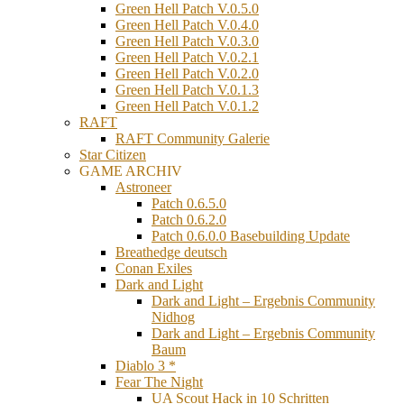
Green Hell Patch V.0.5.0
Green Hell Patch V.0.4.0
Green Hell Patch V.0.3.0
Green Hell Patch V.0.2.1
Green Hell Patch V.0.2.0
Green Hell Patch V.0.1.3
Green Hell Patch V.0.1.2
RAFT
RAFT Community Galerie
Star Citizen
GAME ARCHIV
Astroneer
Patch 0.6.5.0
Patch 0.6.2.0
Patch 0.6.0.0 Basebuilding Update
Breathedge deutsch
Conan Exiles
Dark and Light
Dark and Light – Ergebnis Community
Nidhog
Dark and Light – Ergebnis Community
Baum
Diablo 3 *
Fear The Night
UA Scout Hack in 10 Schritten