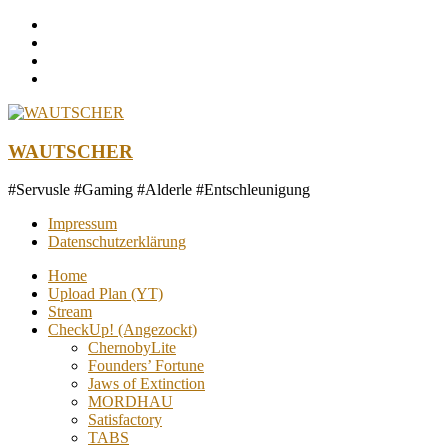
Zum
Inhalt
springen
WAUTSCHER
#Servusle #Gaming #Alderle #Entschleunigung
Impressum
Datenschutzerklärung
Home
Upload Plan (YT)
Stream
CheckUp! (Angezockt)
ChernobyLite
Founders’ Fortune
Jaws of Extinction
MORDHAU
Satisfactory
TABS