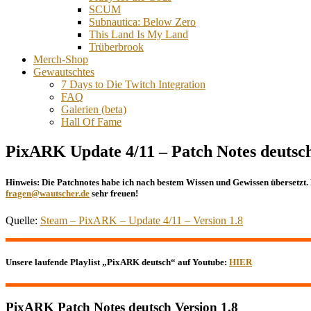
SCUM
Subnautica: Below Zero
This Land Is My Land
Trüberbrook
Merch-Shop
Gewautschtes
7 Days to Die Twitch Integration
FAQ
Galerien (beta)
Hall Of Fame
PixARK Update 4/11 – Patch Notes deutsch
Hinweis:
Die Patchnotes habe ich nach bestem Wissen und Gewissen übersetzt. 
fragen@wautscher.de
sehr freuen!
Quelle:
Steam – PixARK – Update 4/11 – Version 1.8
Unsere laufende Playlist „PixARK deutsch“ auf Youtube:
HIER
PixARK Patch Notes deutsch Version 1.8