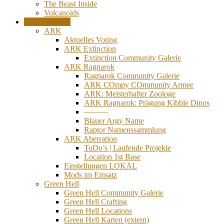
The Beast Inside
Volcanoids
Game-O-Thek
ARK
Aktuelles Voting
ARK Extinction
Extinction Community Galerie
ARK Ragnarok
Ragnarok Community Galerie
ARK COmpy COmmunity Armee
ARK: Meisterhafter Zoologe
ARK Ragnarok: Prägung Kibble Dinos
———
Blauer Argy Name
Raptor Namenssammlung
ARK Aberration
ToDo’s | Laufende Projekte
Location 1st Base
Einstellungen LOKAL
Mods im Einsatz
Green Hell
Green Hell Community Galerie
Green Hell Crafting
Green Hell Locations
Green Hell Karten (extern)