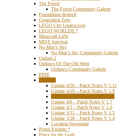
The Forest
The Forest Community Galerie
Foundation deutsch
Generation Zero
LEGO City Undercover
LEGO WORLDS *
Minecraft LitW
MIST Survival
No Man’s Sky
No Man’s Sky Community Galerie
Outlast 2
Outlaws Of The Old West
Outlaws Community Galerie
PINE
PixARK
Update 4/26 – Patch Notes V 1.11
Update 4/19 – Patch Notes V 1.9
Update 4/11 – Patch Notes V 1.8
Update 4/6 – Patch Notes V 1.7
Update 4/3 – Patch Notes V 1.6
Update 3/31 – Patch Notes V 1.5
Update 3/28 – Patch Notes V 1.4
Location Savegame
Portal Knights *
Praey for the Gods