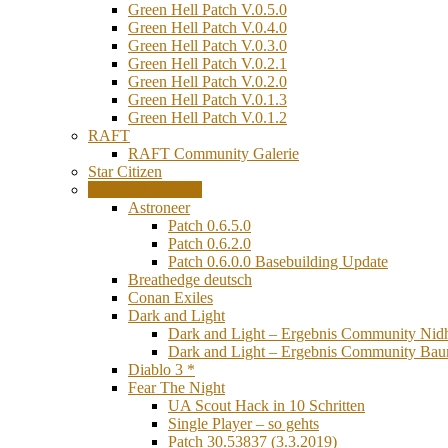
Green Hell Patch V.0.5.0
Green Hell Patch V.0.4.0
Green Hell Patch V.0.3.0
Green Hell Patch V.0.2.1
Green Hell Patch V.0.2.0
Green Hell Patch V.0.1.3
Green Hell Patch V.0.1.2
RAFT
RAFT Community Galerie
Star Citizen
GAME ARCHIV
Astroneer
Patch 0.6.5.0
Patch 0.6.2.0
Patch 0.6.0.0 Basebuilding Update
Breathedge deutsch
Conan Exiles
Dark and Light
Dark and Light – Ergebnis Community Nid
Dark and Light – Ergebnis Community Ba
Diablo 3 *
Fear The Night
UA Scout Hack in 10 Schritten
Single Player – so gehts
Patch 30.53837 (3.3.2019)