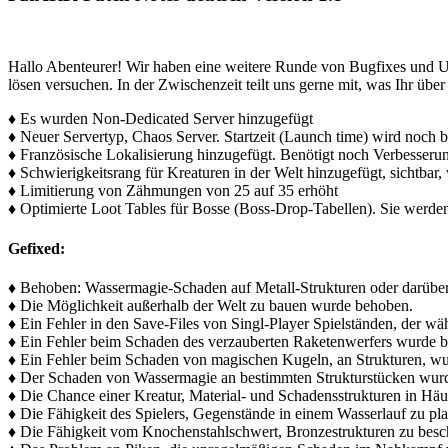
Hallo Abenteurer! Wir haben eine weitere Runde von Bugfixes und Up
lösen versuchen. In der Zwischenzeit teilt uns gerne mit, was Ihr üb
♦ Es wurden Non-Dedicated Server hinzugefügt
♦ Neuer Servertyp, Chaos Server. Startzeit (Launch time) wird noch 
♦ Französische Lokalisierung hinzugefügt. Benötigt noch Verbesser
♦ Schwierigkeitsrang für Kreaturen in der Welt hinzugefügt, sichtbar,
♦ Limitierung von Zähmungen von 25 auf 35 erhöht
♦ Optimierte Loot Tables für Bosse (Boss-Drop-Tabellen). Sie werden 
Gefixed:
♦ Behoben: Wassermagie-Schaden auf Metall-Strukturen oder darübe
♦ Die Möglichkeit außerhalb der Welt zu bauen wurde behoben.
♦ Ein Fehler in den Save-Files von Singl-Player Spielständen, der 
♦ Ein Fehler beim Schaden des verzauberten Raketenwerfers wurde 
♦ Ein Fehler beim Schaden von magischen Kugeln, an Strukturen, w
♦ Der Schaden von Wassermagie an bestimmten Strukturstücken wur
♦ Die Chance einer Kreatur, Material- und Schadensstrukturen in Häu
♦ Die Fähigkeit des Spielers, Gegenstände in einem Wasserlauf zu pl
♦ Die Fähigkeit vom Knochenstahlschwert, Bronzestrukturen zu bes