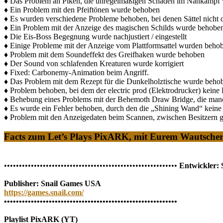
♦ Das Problem an Piken, die unregelmäßigen Schaden im Nahkampf 
♦ Ein Problem mit den Pfeiftönen wurde behoben
♦ Es wurden verschiedene Probleme behoben, bei denen Sättel nicht d
♦ Ein Problem mit der Anzeige des magischen Schilds wurde behoben,
♦ Die Eis-Boss Begegnung wurde nachjustiert / eingestellt
♦ Einige Probleme mit der Anzeige vom Plattformsattel wurden behob
♦ Problem mit dem Soundeffekt des Greifhaken wurde behoben
♦ Der Sound von schlafenden Kreaturen wurde korrigiert
♦ Fixed: Carbonemy-Animation beim Angriff.
♦ Das Problem mit dem Rezept für die Dunkelholztische wurde beho
♦ Problem behoben, bei dem der electric prod (Elektrodrucker) keine H
♦ Behebung eines Problems mit der Behemoth Draw Bridge, die manchm
♦ Es wurde ein Fehler behoben, durch den die „Shining Wand“ kein
♦ Problem mit den Anzeigedaten beim Scannen, zwischen Besitzern g
Facts zum Let’s Plays PixARK, mit Eurem Wautsche
••••••••••••••••••••••••••••••••••••••••••••••••••••••••••
Entwickler:
Publisher: Snail Games USA
https://games.snail.com/
••••••••••••••••••••••••••••••••••••••••••••••••••••••••••
Playlist PixARK (YT)