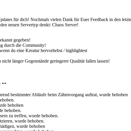
dates für dich! Nochmals vielen Dank für Euer Feedback in den letzte
er den neuen Servertyp denkt: Chaos Server!
bekannt gegeben!
ung durch die Community!
 wenn du eine Kreatur hervorhebst / highlightest
nicht länger Gegenstände geringerer Qualität fallen lassen!
r **
während bestimmter Abläufe beim Zähmvorgang auftrat, wurde behoben
behoben.
urde behoben
de behoben.
sern zu treffen, wurde behoben.
atzieren, wurde behoben.
chädigen, wurde behoben