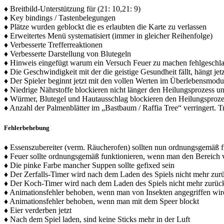
♦ Breitbild-Unterstützung für (21: 10,21: 9)
♦ Key bindings / Tastenbelegungen
♦ Plätze wurden geblockt die es erlaubten die Karte zu verlassen
♦ Erweitertes Menü systematisiert (immer in gleicher Reihenfolge)
♦ Verbesserte Trefferreaktionen
♦ Verbesserte Darstellung von Blutegeln
♦ Hinweis eingefügt warum ein Versuch Feuer zu machen fehlgeschla
♦ Die Geschwindigkeit mit der die geistige Gesundheit fällt, hängt jet
♦ Der Spieler beginnt jetzt mit den vollen Werten im Überlebensmodu
♦ Niedrige Nährstoffe blockieren nicht länger den Heilungsprozess u
♦ Würmer, Blutegel und Hautausschlag blockieren den Heilungsproze
♦ Anzahl der Palmenblätter im „Bastbaum / Raffia Tree“ verringert. 
Fehlerbehebung
♦ Essenszubereiter (verm. Räucherofen) sollten nun ordnungsgemäß f
♦ Feuer sollte ordnungsgemäß funktionieren, wenn man den Bereich v
♦ Die pinke Farbe mancher Suppen sollte gefixed sein
♦ Der Zerfalls-Timer wird nach dem Laden des Spiels nicht mehr zur
♦ Der Koch-Timer wird nach dem Laden des Spiels nicht mehr zurück
♦ Animationsfehler behoben, wenn man von Insekten angegriffen wir
♦ Animationsfehler behoben, wenn man mit dem Speer blockt
♦ Eier verderben jetzt
♦ Nach dem Spiel laden, sind keine Sticks mehr in der Luft