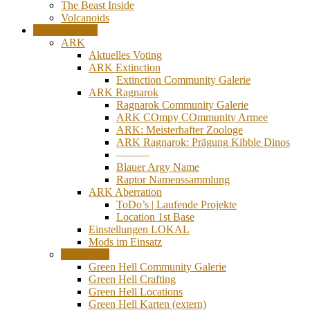
The Beast Inside
Volcanoids
Game-O-Thek
ARK
Aktuelles Voting
ARK Extinction
Extinction Community Galerie
ARK Ragnarok
Ragnarok Community Galerie
ARK COmpy COmmunity Armee
ARK: Meisterhafter Zoologe
ARK Ragnarok: Prägung Kibble Dinos
———
Blauer Argy Name
Raptor Namenssammlung
ARK Aberration
ToDo’s | Laufende Projekte
Location 1st Base
Einstellungen LOKAL
Mods im Einsatz
Green Hell
Green Hell Community Galerie
Green Hell Crafting
Green Hell Locations
Green Hell Karten (extern)