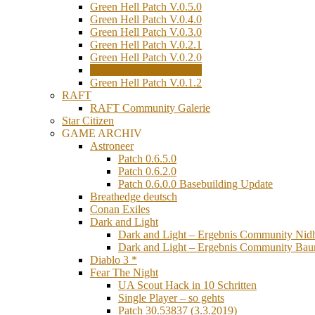
Green Hell Patch V.0.5.0
Green Hell Patch V.0.4.0
Green Hell Patch V.0.3.0
Green Hell Patch V.0.2.1
Green Hell Patch V.0.2.0
Green Hell Patch V.0.1.3
Green Hell Patch V.0.1.2
RAFT
RAFT Community Galerie
Star Citizen
GAME ARCHIV
Astroneer
Patch 0.6.5.0
Patch 0.6.2.0
Patch 0.6.0.0 Basebuilding Update
Breathedge deutsch
Conan Exiles
Dark and Light
Dark and Light – Ergebnis Community Nid
Dark and Light – Ergebnis Community Ba
Diablo 3 *
Fear The Night
UA Scout Hack in 10 Schritten
Single Player – so gehts
Patch 30.53837 (3.3.2019)