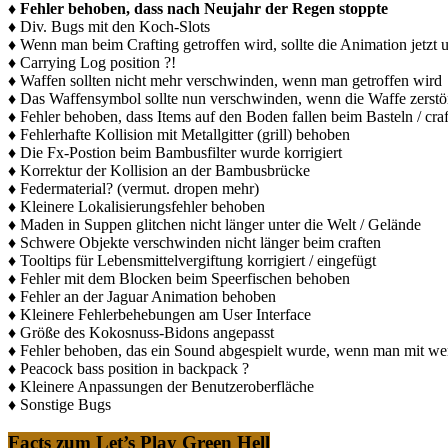
♦
Fehler behoben, dass nach Neujahr der Regen stoppte
♦ Div. Bugs mit den Koch-Slots
♦ Wenn man beim Crafting getroffen wird, sollte die Animation jetzt 
♦ Carrying Log position ?!
♦ Waffen sollten nicht mehr verschwinden, wenn man getroffen wird
♦ Das Waffensymbol sollte nun verschwinden, wenn die Waffe zerstö
♦ Fehler behoben, dass Items auf den Boden fallen beim Basteln / cra
♦ Fehlerhafte Kollision mit Metallgitter (grill) behoben
♦ Die Fx-Postion beim Bambusfilter wurde korrigiert
♦ Korrektur der Kollision an der Bambusbrücke
♦ Federmaterial? (vermut. dropen mehr)
♦ Kleinere Lokalisierungsfehler behoben
♦ Maden in Suppen glitchen nicht länger unter die Welt / Gelände
♦ Schwere Objekte verschwinden nicht länger beim craften
♦ Tooltips für Lebensmittelvergiftung korrigiert / eingefügt
♦ Fehler mit dem Blocken beim Speerfischen behoben
♦ Fehler an der Jaguar Animation behoben
♦ Kleinere Fehlerbehebungen am User Interface
♦ Größe des Kokosnuss-Bidons angepasst
♦ Fehler behoben, das ein Sound abgespielt wurde, wenn man mit w
♦ Peacock bass position in backpack ?
♦ Kleinere Anpassungen der Benutzeroberfläche
♦ Sonstige Bugs
Facts zum Let’s Play Green Hell