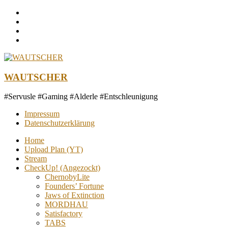
Zum
Inhalt
springen
WAUTSCHER
#Servusle #Gaming #Alderle #Entschleunigung
Impressum
Datenschutzerklärung
Home
Upload Plan (YT)
Stream
CheckUp! (Angezockt)
ChernobyLite
Founders’ Fortune
Jaws of Extinction
MORDHAU
Satisfactory
TABS