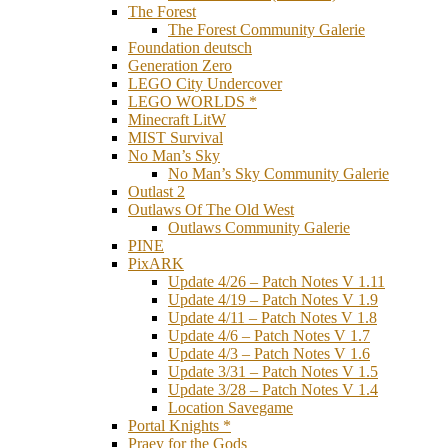
The Forest
The Forest Community Galerie
Foundation deutsch
Generation Zero
LEGO City Undercover
LEGO WORLDS *
Minecraft LitW
MIST Survival
No Man’s Sky
No Man’s Sky Community Galerie
Outlast 2
Outlaws Of The Old West
Outlaws Community Galerie
PINE
PixARK
Update 4/26 – Patch Notes V 1.11
Update 4/19 – Patch Notes V 1.9
Update 4/11 – Patch Notes V 1.8
Update 4/6 – Patch Notes V 1.7
Update 4/3 – Patch Notes V 1.6
Update 3/31 – Patch Notes V 1.5
Update 3/28 – Patch Notes V 1.4
Location Savegame
Portal Knights *
Praey for the Gods