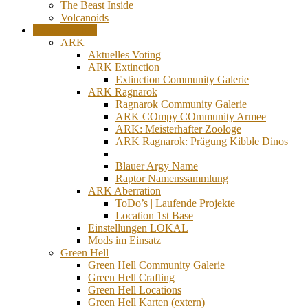
The Beast Inside
Volcanoids
Game-O-Thek
ARK
Aktuelles Voting
ARK Extinction
Extinction Community Galerie
ARK Ragnarok
Ragnarok Community Galerie
ARK COmpy COmmunity Armee
ARK: Meisterhafter Zoologe
ARK Ragnarok: Prägung Kibble Dinos
———
Blauer Argy Name
Raptor Namenssammlung
ARK Aberration
ToDo’s | Laufende Projekte
Location 1st Base
Einstellungen LOKAL
Mods im Einsatz
Green Hell
Green Hell Community Galerie
Green Hell Crafting
Green Hell Locations
Green Hell Karten (extern)