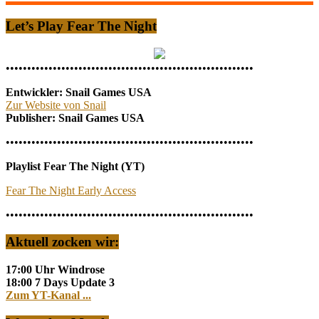
Let’s Play Fear The Night
••••••••••••••••••••••••••••••••••••••••••••••••••••••••••
Entwickler: Snail Games USA
Zur Website von Snail
Publisher: Snail Games USA
••••••••••••••••••••••••••••••••••••••••••••••••••••••••••
Playlist Fear The Night (YT)
Fear The Night Early Access
••••••••••••••••••••••••••••••••••••••••••••••••••••••••••
Aktuell zocken wir:
17:00 Uhr Windrose
18:00 7 Days Update 3
Zum YT-Kanal ...