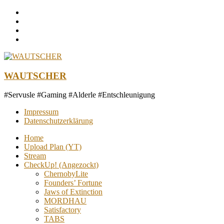
Zum
Inhalt
springen
WAUTSCHER
#Servusle #Gaming #Alderle #Entschleunigung
Impressum
Datenschutzerklärung
Home
Upload Plan (YT)
Stream
CheckUp! (Angezockt)
ChernobyLite
Founders’ Fortune
Jaws of Extinction
MORDHAU
Satisfactory
TABS