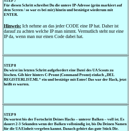
STEP 7
Für diesen Schritt schreibst Du die untere IP-Adresse (grün markiert auf
dem Screen / so war es bei mir) hinein und bestätigst wiederum mit
ENTER.
Hinweis:
Ich nehme an das jeder CODE eine IP hat. Daher ist
darauf zu achten welche IP man nimmt. Vermutlich steht nur eine
IP da, wenn man nur einen Code dabei hat.
STEP 8
Du wirst im letzten Schritt aufgefordert eine Datei des UA Scouts zu
löschen. Gib hier hinters C-Promt (Command Promt) einfach „DEL
REGISTERLIST.ML“ ein und bestätige mit Enter! Das war der Hack, jetzt
heißt es warten.
STEP 9
Du wartest bis der Fortschritt Deines Hacks – unterer Balken – voll ist. Es
dauert 2-3 Sekunden wenn der Balken vollständig ist, bis Du Deinen Namen
für die UA Einheit vergeben kannst. Danach gehört das gute Stück Dir.