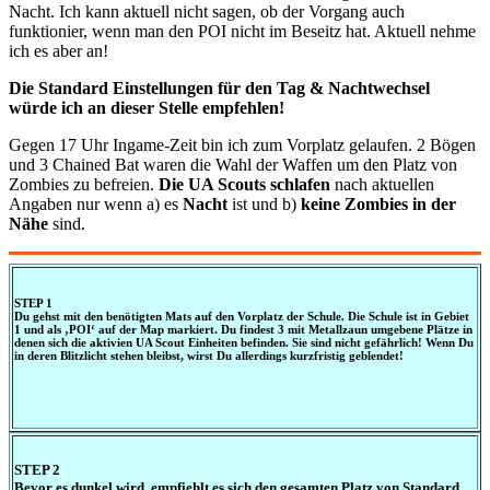
Nacht. Ich kann aktuell nicht sagen, ob der Vorgang auch
funktionier, wenn man den POI nicht im Beseitz hat. Aktuell nehme
ich es aber an!
Die Standard Einstellungen für den Tag & Nachtwechsel
würde ich an dieser Stelle empfehlen!
Gegen 17 Uhr Ingame-Zeit bin ich zum Vorplatz gelaufen. 2 Bögen
und 3 Chained Bat waren die Wahl der Waffen um den Platz von
Zombies zu befreien.
Die UA Scouts
schlafen
nach aktuellen
Angaben nur wenn a) es
Nacht
ist und b)
keine Zombies in der
Nähe
sind.
STEP 1
Du gehst mit den benötigten Mats auf den Vorplatz der Schule. Die Schule ist in Gebiet
1 und als ‚POI‘ auf der Map markiert. Du findest 3 mit Metallzaun umgebene Plätze in
denen sich die aktivien UA Scout Einheiten befinden. Sie sind nicht gefährlich! Wenn Du
in deren Blitzlicht stehen bleibst, wirst Du allerdings kurzfristig geblendet!
STEP 2
Bevor es dunkel wird, empfiehlt es sich den gesamten Platz von Standard