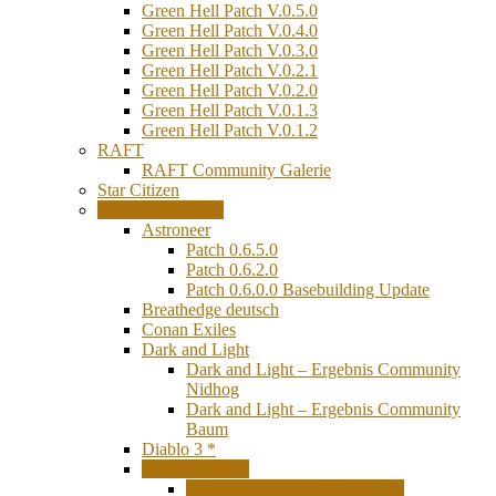
Green Hell Patch V.0.5.0
Green Hell Patch V.0.4.0
Green Hell Patch V.0.3.0
Green Hell Patch V.0.2.1
Green Hell Patch V.0.2.0
Green Hell Patch V.0.1.3
Green Hell Patch V.0.1.2
RAFT
RAFT Community Galerie
Star Citizen
GAME ARCHIV
Astroneer
Patch 0.6.5.0
Patch 0.6.2.0
Patch 0.6.0.0 Basebuilding Update
Breathedge deutsch
Conan Exiles
Dark and Light
Dark and Light – Ergebnis Community
Nidhog
Dark and Light – Ergebnis Community
Baum
Diablo 3 *
Fear The Night
UA Scout Hack in 10 Schritten