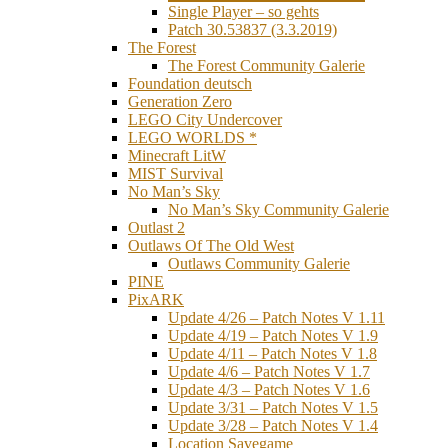
Single Player – so gehts
Patch 30.53837 (3.3.2019)
The Forest
The Forest Community Galerie
Foundation deutsch
Generation Zero
LEGO City Undercover
LEGO WORLDS *
Minecraft LitW
MIST Survival
No Man’s Sky
No Man’s Sky Community Galerie
Outlast 2
Outlaws Of The Old West
Outlaws Community Galerie
PINE
PixARK
Update 4/26 – Patch Notes V 1.11
Update 4/19 – Patch Notes V 1.9
Update 4/11 – Patch Notes V 1.8
Update 4/6 – Patch Notes V 1.7
Update 4/3 – Patch Notes V 1.6
Update 3/31 – Patch Notes V 1.5
Update 3/28 – Patch Notes V 1.4
Location Savegame