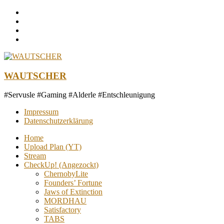
Zum
Inhalt
springen
WAUTSCHER
#Servusle #Gaming #Alderle #Entschleunigung
Impressum
Datenschutzerklärung
Home
Upload Plan (YT)
Stream
CheckUp! (Angezockt)
ChernobyLite
Founders’ Fortune
Jaws of Extinction
MORDHAU
Satisfactory
TABS