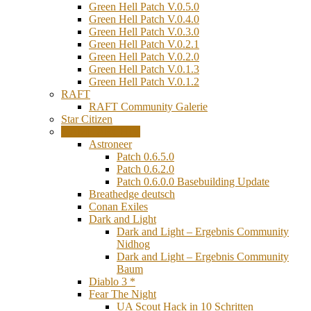
Green Hell Patch V.0.5.0
Green Hell Patch V.0.4.0
Green Hell Patch V.0.3.0
Green Hell Patch V.0.2.1
Green Hell Patch V.0.2.0
Green Hell Patch V.0.1.3
Green Hell Patch V.0.1.2
RAFT
RAFT Community Galerie
Star Citizen
GAME ARCHIV
Astroneer
Patch 0.6.5.0
Patch 0.6.2.0
Patch 0.6.0.0 Basebuilding Update
Breathedge deutsch
Conan Exiles
Dark and Light
Dark and Light – Ergebnis Community
Nidhog
Dark and Light – Ergebnis Community
Baum
Diablo 3 *
Fear The Night
UA Scout Hack in 10 Schritten