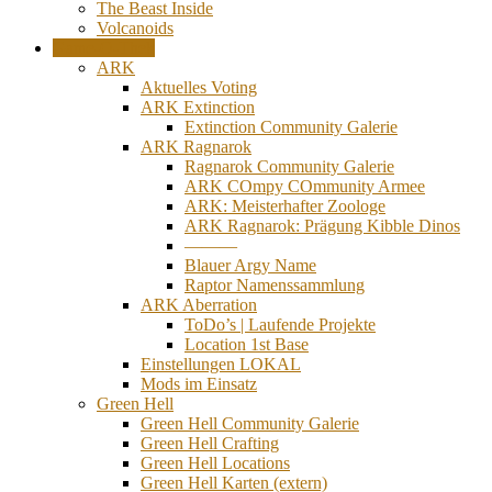
The Beast Inside
Volcanoids
Game-O-Thek
ARK
Aktuelles Voting
ARK Extinction
Extinction Community Galerie
ARK Ragnarok
Ragnarok Community Galerie
ARK COmpy COmmunity Armee
ARK: Meisterhafter Zoologe
ARK Ragnarok: Prägung Kibble Dinos
———
Blauer Argy Name
Raptor Namenssammlung
ARK Aberration
ToDo’s | Laufende Projekte
Location 1st Base
Einstellungen LOKAL
Mods im Einsatz
Green Hell
Green Hell Community Galerie
Green Hell Crafting
Green Hell Locations
Green Hell Karten (extern)