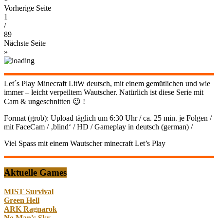
Vorherige Seite
1
/
89
Nächste Seite
»
Let´s Play Minecraft LitW deutsch, mit einem gemütlichen und wie
immer – leicht verpeiltem Wautscher. Natürlich ist diese Serie mit
Cam & ungeschnitten 😉 !
Format (grob): Upload täglich um 6:30 Uhr / ca. 25 min. je Folgen /
mit FaceCam / ‚blind‘ / HD / Gameplay in deutsch (german) /
Viel Spass mit einem Wautscher minecraft Let’s Play
Aktuelle Games
MIST Survival
Green Hell
ARK Ragnarok
No Man's Sky