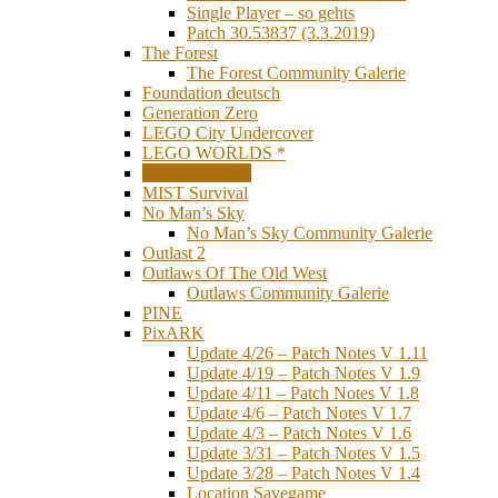
Single Player – so gehts
Patch 30.53837 (3.3.2019)
The Forest
The Forest Community Galerie
Foundation deutsch
Generation Zero
LEGO City Undercover
LEGO WORLDS *
Minecraft LitW
MIST Survival
No Man’s Sky
No Man’s Sky Community Galerie
Outlast 2
Outlaws Of The Old West
Outlaws Community Galerie
PINE
PixARK
Update 4/26 – Patch Notes V 1.11
Update 4/19 – Patch Notes V 1.9
Update 4/11 – Patch Notes V 1.8
Update 4/6 – Patch Notes V 1.7
Update 4/3 – Patch Notes V 1.6
Update 3/31 – Patch Notes V 1.5
Update 3/28 – Patch Notes V 1.4
Location Savegame