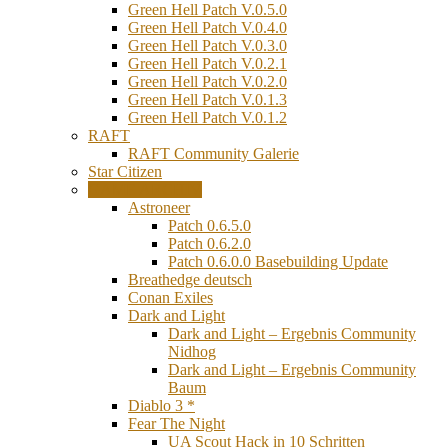
Green Hell Patch V.0.5.0
Green Hell Patch V.0.4.0
Green Hell Patch V.0.3.0
Green Hell Patch V.0.2.1
Green Hell Patch V.0.2.0
Green Hell Patch V.0.1.3
Green Hell Patch V.0.1.2
RAFT
RAFT Community Galerie
Star Citizen
GAME ARCHIV
Astroneer
Patch 0.6.5.0
Patch 0.6.2.0
Patch 0.6.0.0 Basebuilding Update
Breathedge deutsch
Conan Exiles
Dark and Light
Dark and Light – Ergebnis Community
Nidhog
Dark and Light – Ergebnis Community
Baum
Diablo 3 *
Fear The Night
UA Scout Hack in 10 Schritten