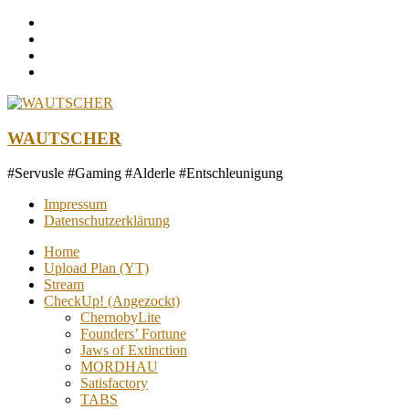
Zum
Inhalt
springen
WAUTSCHER
#Servusle #Gaming #Alderle #Entschleunigung
Impressum
Datenschutzerklärung
Home
Upload Plan (YT)
Stream
CheckUp! (Angezockt)
ChernobyLite
Founders’ Fortune
Jaws of Extinction
MORDHAU
Satisfactory
TABS