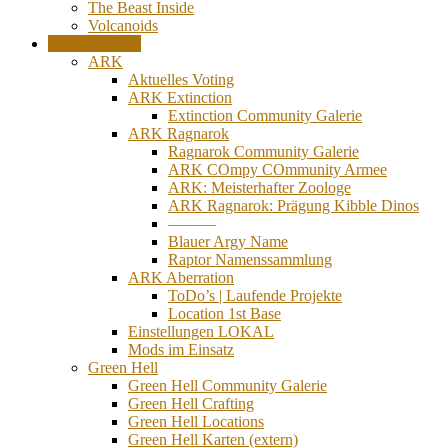
The Beast Inside
Volcanoids
Game-O-Thek
ARK
Aktuelles Voting
ARK Extinction
Extinction Community Galerie
ARK Ragnarok
Ragnarok Community Galerie
ARK COmpy COmmunity Armee
ARK: Meisterhafter Zoologe
ARK Ragnarok: Prägung Kibble Dinos
———
Blauer Argy Name
Raptor Namenssammlung
ARK Aberration
ToDo’s | Laufende Projekte
Location 1st Base
Einstellungen LOKAL
Mods im Einsatz
Green Hell
Green Hell Community Galerie
Green Hell Crafting
Green Hell Locations
Green Hell Karten (extern)