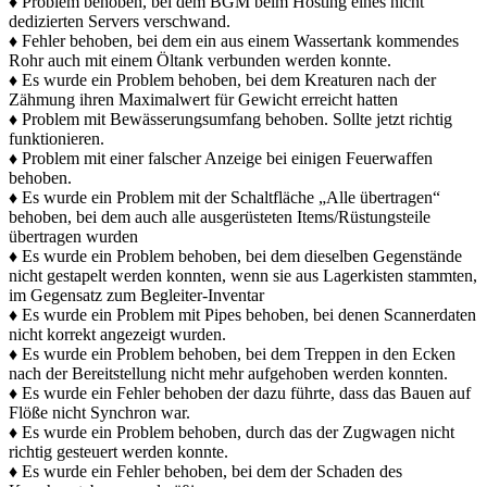
♦ Problem behoben, bei dem BGM beim Hosting eines nicht
dedizierten Servers verschwand.
♦ Fehler behoben, bei dem ein aus einem Wassertank kommendes
Rohr auch mit einem Öltank verbunden werden konnte.
♦ Es wurde ein Problem behoben, bei dem Kreaturen nach der
Zähmung ihren Maximalwert für Gewicht erreicht hatten
♦ Problem mit Bewässerungsumfang behoben. Sollte jetzt richtig
funktionieren.
♦ Problem mit einer falscher Anzeige bei einigen Feuerwaffen
behoben.
♦ Es wurde ein Problem mit der Schaltfläche „Alle übertragen“
behoben, bei dem auch alle ausgerüsteten Items/Rüstungsteile
übertragen wurden
♦ Es wurde ein Problem behoben, bei dem dieselben Gegenstände
nicht gestapelt werden konnten, wenn sie aus Lagerkisten stammten,
im Gegensatz zum Begleiter-Inventar
♦ Es wurde ein Problem mit Pipes behoben, bei denen Scannerdaten
nicht korrekt angezeigt wurden.
♦ Es wurde ein Problem behoben, bei dem Treppen in den Ecken
nach der Bereitstellung nicht mehr aufgehoben werden konnten.
♦ Es wurde ein Fehler behoben der dazu führte, dass das Bauen auf
Flöße nicht Synchron war.
♦ Es wurde ein Problem behoben, durch das der Zugwagen nicht
richtig gesteuert werden konnte.
♦ Es wurde ein Fehler behoben, bei dem der Schaden des