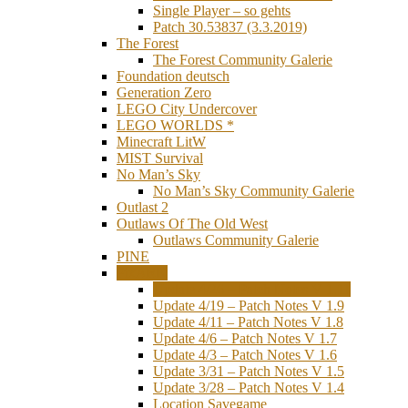
Single Player – so gehts
Patch 30.53837 (3.3.2019)
The Forest
The Forest Community Galerie
Foundation deutsch
Generation Zero
LEGO City Undercover
LEGO WORLDS *
Minecraft LitW
MIST Survival
No Man’s Sky
No Man’s Sky Community Galerie
Outlast 2
Outlaws Of The Old West
Outlaws Community Galerie
PINE
PixARK
Update 4/26 – Patch Notes V 1.11
Update 4/19 – Patch Notes V 1.9
Update 4/11 – Patch Notes V 1.8
Update 4/6 – Patch Notes V 1.7
Update 4/3 – Patch Notes V 1.6
Update 3/31 – Patch Notes V 1.5
Update 3/28 – Patch Notes V 1.4
Location Savegame